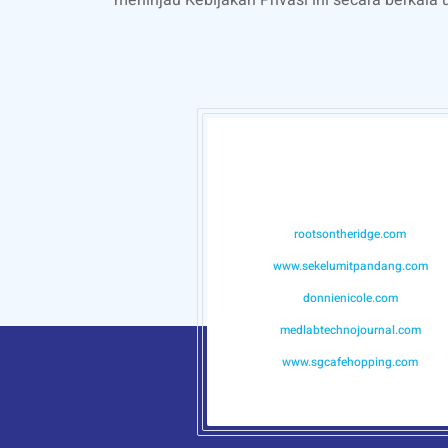
meninjau Kebijakan Privasi ini secara berkala
rootsontheridge.com
www.sekelumitpandang.com
donnienicole.com
medlabtechnojournal.com
www.sgcafehopping.com