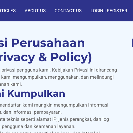
RTICLES
ABOUT US
CONTACT US
LOGIN | REGISTER
si Perusahaan
ivacy & Policy)
vasi pengguna kami. Kebijakan Privasi ini dirancang
kami mengumpulkan, menggunakan, dan melindungi
anan kami.
mi Kumpulkan
 mendaftar, kami mungkin mengumpulkan informasi
n, dan informasi pembayaran.
 teknis seperti alamat IP, jenis perangkat, dan log
n pengguna dan keamanan layanan.