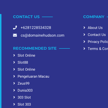
CONTACT US
COMPANY
+6281228534328
About Us
Contact Us
cs@domainehudson.com
Privacy Poli
RECOMMENDED SITE
Terms & Con
Slot Online
Slot88
Slot Online
Pengeluaran Macau
Zeus99
Dunia303
303 Slot
Slot 303