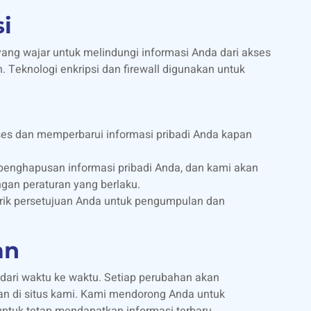
i
ng wajar untuk melindungi informasi Anda dari akses
 Teknologi enkripsi dan firewall digunakan untuk
es dan memperbarui informasi pribadi Anda kapan
penghapusan informasi pribadi Anda, dan kami akan
ngan peraturan yang berlaku.
rik persetujuan Anda untuk pengumpulan dan
an
 dari waktu ke waktu. Setiap perubahan akan
an di situs kami. Kami mendorong Anda untuk