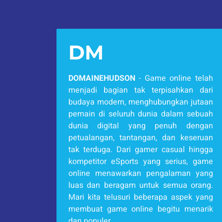
DM
DOMAINEHUDSON
- Game online telah
menjadi bagian tak terpisahkan dari
budaya modern, menghubungkan jutaan
pemain di seluruh dunia dalam sebuah
dunia digital yang penuh dengan
petualangan, tantangan, dan keseruan
tak terduga. Dari gamer casual hingga
kompetitor eSports yang serius, game
online menawarkan pengalaman yang
luas dan beragam untuk semua orang.
Mari kita telusuri beberapa aspek yang
membuat game online begitu menarik
dan populer.